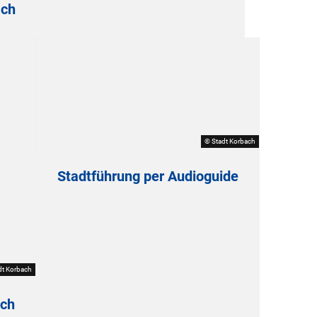
ach
© Stadt Korbach
Stadtführung per Audioguide
dt Korbach
ach