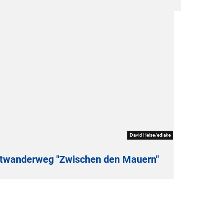
David Heise/edlake
adtwanderweg "Zwischen den Mauern"