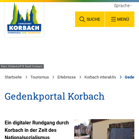
Sprache wäh
SUCHE
MENÜ
Marc Müllenhoff © Stadt Korbach
Startseite
Tourismus
Erlebnisse
Korbach interaktiv
Gedenkp
Gedenkportal Korbach
Ein digitaler Rundgang durch
Korbach in der Zeit des
Nationalsozialismus