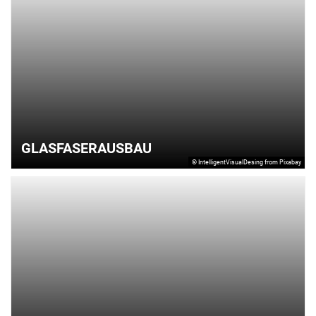
GLASFASERAUSBAU
© IntelligentVisualDesing from Pixabay