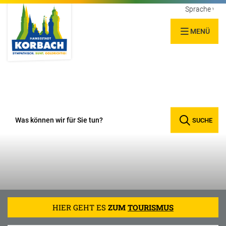
Sprache wäh
MENÜ
SUCHE
HIER GEHT ES
ZUM
TOURISMUS