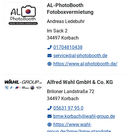
AL-PhotoBooth
Fotoboxvermietung
Andreas Ledebuhr
Im Sack 2
34497 Korbach
01704810438
service@al-photobooth.de
https://www.al-photobooth.de/
Alfred Wahl GmbH & Co. KG
Briloner Landstraße 72
34497 Korbach
05631 97 95 0
bmw.korbach@wahl-group.de
https://www.wahl-
group.de/bmw/bmw-standorte