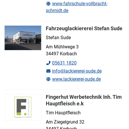
www.fahrschule-vollbracht-
schmidt.de
Fahrzeuglackiererei Stefan Sude
Stefan Sude
Am Mühlwege 3
34497 Korbach
05631 1820
info@lackiererei-sude.de
www.lackiererei-sude.de
Fingerhut Werbetechnik Inh. Tim
Hauptfleisch e.k
Tim Hauptfleisch
Am Ziegelgrund 32
34497 Korbach