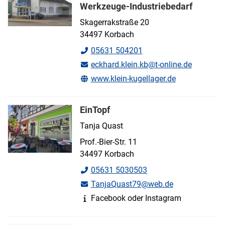
Werkzeuge-Industriebedarf
Skagerrakstraße 20
34497 Korbach
05631 504201
eckhard.klein.kb@t-online.de
www.klein-kugellager.de
EinTopf
Tanja Quast
Prof.-Bier-Str. 11
34497 Korbach
05631 5030503
TanjaQuast79@web.de
Facebook oder Instagram