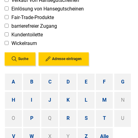
Verkauf von Hansegutscheinen
Einlösung von Hansegutscheinen
Fair-Trade-Produkte
barrierefreier Zugang
Kundentoilette
Wickelraum
Suche
Adresse eintragen
A
B
C
D
E
F
G
H
I
J
K
L
M
N
O
P
Q
R
S
T
U
V
W
X
Y
Z
Alle