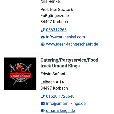
Nils Henkel
Prof.-Bier-Straße 6
Fußgängerzone
34497 Korbach
056312266
info@carl-henkel.com
www.ideen-fachgeschaeft.de
Catering/Partyservice/Food-
truck Umami Kings
Edwin Safiani
Lelbach A 14
34497 Korbach
01520 1726648
Info@umami-kings.de
umami-kings.de