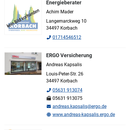
Energieberater
Achim Mader
Langemarckweg 10
34497 Korbach
01714546512
ERGO Versicherung
Andreas Kapsalis
Louis-Peter-Str. 26
34497 Korbach
05631 913074
05631 913075
andreas.kapsalis@ergo.de
www.andreas-kapsalis.ergo.de