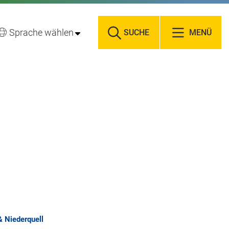
Sprache wählen
SUCHE
MENÜ
& Niederquell