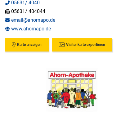
05631/ 4040
05631/ 404044
email@ahornapo.de
www.ahornapo.de
Karte anzeigen
Visitenkarte exportieren