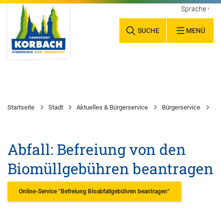
Sprache wäh
SUCHE
MENÜ
Startseite
Stadt
Aktuelles & Bürgerservice
Bürgerservice
Wa
Abfall: Befreiung von den
Biomüllgebühren beantragen
Online-Service “Befreiung Bioabfallgebühren beantragen“