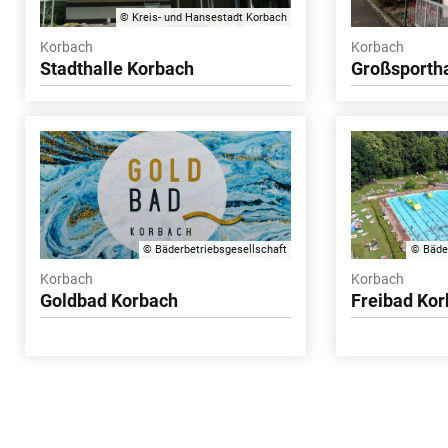
© Kreis- und Hansestadt Korbach
Korbach
Korbach
Stadthalle Korbach
Großsportha
© Bäderbetriebsgesellschaft
© Bäde
Korbach
Korbach
Goldbad Korbach
Freibad Ko