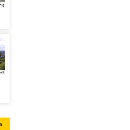
nig
off
en