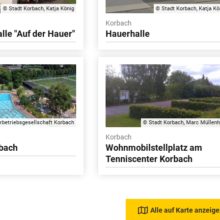
© Stadt Korbach, Katja König
© Stadt Korbach, Katja Kö
Korbach
lle "Auf der Hauer"
Hauerhalle
rbetriebsgesellschaft Korbach
© Stadt Korbach, Marc Müllenh
Korbach
rbach
Wohnmobilstellplatz am
Tenniscenter Korbach
Alle auf Karte anzeig