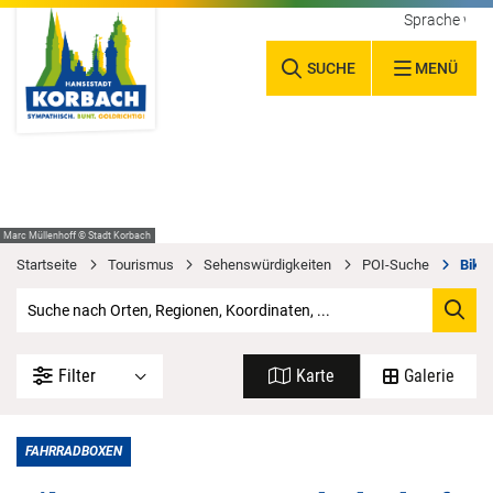
Sprache wäh
SUCHE
MENÜ
Marc Müllenhoff © Stadt Korbach
Startseite
Tourismus
Sehenswürdigkeiten
POI-Suche
Bike
Filter
Karte
Galerie
FAHRRADBOXEN