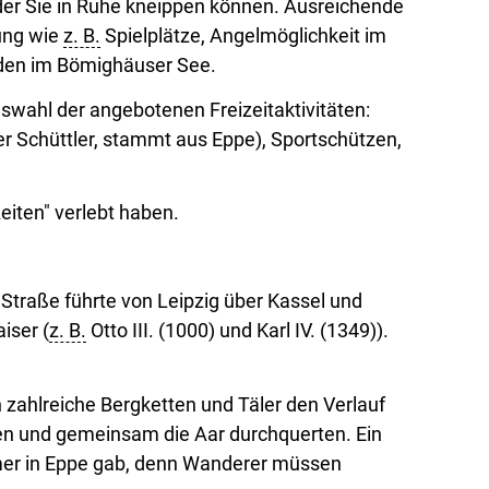
 der Sie in Ruhe kneippen können. Ausreichende
gung wie
z. B.
Spielplätze, Angelmöglichkeit im
den im Bömighäuser See.
uswahl der angebotenen Freizeitaktivitäten:
er Schüttler, stammt aus Eppe), Sportschützen,
eiten" verlebt haben.
Straße führte von Leipzig über Kassel und
iser (
z. B.
Otto III. (1000) und Karl IV. (1349)).
zahlreiche Bergketten und Täler den Verlauf
ten und gemeinsam die Aar durchquerten. Ein
mmer in Eppe gab, denn Wanderer müssen