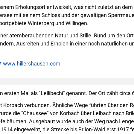
u einem Erholungsort entwickelt, was nicht zuletzt an de
ersee mit seinem Schloss und der gewaltigen Sperrmaue
portgebiete Winterberg und Willingen.
seiner atemberaubenden Natur und Stille. Rund um den Or
n, Ausreiten und Erholen in einer noch natürlichen u
www.hillershausen.com
 ersten Mal als "Lellibechi" genannt. Der Ort zählt circa
it Korbach verbunden. Ähnliche Wege führten über den R
wurde die "Chaussee" von Korbach über Lelbach nach Bril
Apfelbäumen. Ausgebaut wurde auch der Weg nach Leng
914 eingeweiht, die Strecke bis Brilon-Wald erst 1917 fer