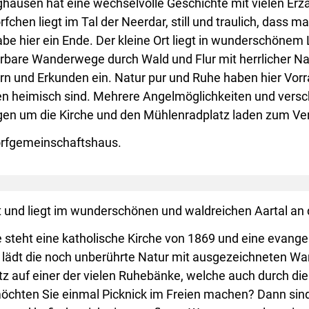
nghausen hat eine wechselvolle Geschichte mit vielen Er
fchen liegt im Tal der Neerdar, still und traulich, dass m
abe hier ein Ende. Der kleine Ort liegt in wunderschöne
bare Wanderwege durch Wald und Flur mit herrlicher Na
n und Erkunden ein. Natur pur und Ruhe haben hier Vor
n heimisch sind. Mehrere Angelmöglichkeiten und verschi
agen um die Kirche und den Mühlenradplatz laden zum Ver
Dorfgemeinschaftshaus.
 und liegt im wunderschönen und waldreichen Aartal an 
e steht eine katholische Kirche von 1869 und eine evan
 lädt die noch unberührte Natur mit ausgezeichneten W
tz auf einer der vielen Ruhebänke, welche auch durch die
öchten Sie einmal Picknick im Freien machen? Dann sind