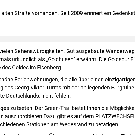
 alten Straße vorhanden. Seit 2009 erinnert ein Gedenkst
t vielen Sehenswürdigkeiten. Gut ausgebaute Wanderweg
mals urkundlich als „Goldhusen“ erwähnt. Die Goldspur E
e des Goldes im Eisenberg.
chöne Ferienwohnungen, die alle über einen einzigartige
ng des Georg-Viktor-Turms mit der anliegenden Burgruin
e Deutschlands, nicht fehlen.
ges zu bieten: Der Green-Trail bietet Ihnen die Möglichk
nen auszuprobieren Dazu gibt es auf dem PLATZWECHSE
erschiedenen Stationen am Wegesrand zu betätigen.