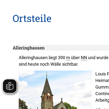
Ortsteile
Alleringhausen
Alleringhausen liegt 390
m
über
NN
und wurde 
sind heute noch Wälle sichtbar.
Louis 
Heimat
Gummiw
Contin
Arbeit