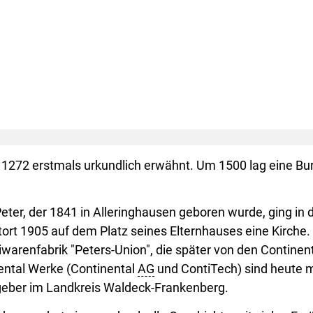
1272 erstmals urkundlich erwähnt. Um 1500 lag eine Bur
Peter, der 1841 in Alleringhausen geboren wurde, ging in
ort 1905 auf dem Platz seines Elternhauses eine Kirche. 
arenfabrik "Peters-Union", die später von den Contin
ental Werke (Continental
AG
und ContiTech) sind heute mi
geber im Landkreis Waldeck-Frankenberg.