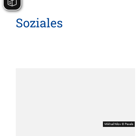
Soziales
Mikhail Nilov © Pexels