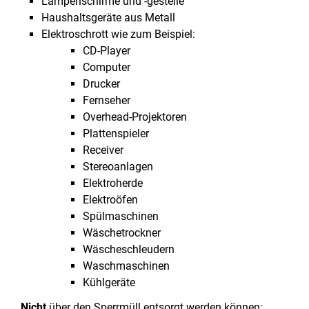
Lampenschirme und -gestelle
Haushaltsgeräte aus Metall
Elektroschrott wie zum Beispiel:
CD-Player
Computer
Drucker
Fernseher
Overhead-Projektoren
Plattenspieler
Receiver
Stereoanlagen
Elektroherde
Elektroöfen
Spülmaschinen
Wäschetrockner
Wäscheschleudern
Waschmaschinen
Kühlgeräte
Nicht
über den Sperrmüll entsorgt werden können: