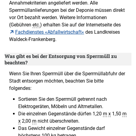
Annahmekriterien angeliefert werden. Alle
Sperrmüllanlieferungen bei der Deponie müssen direkt
vor Ort bezahlt werden. Weitere Informationen
(Gebühren
etc.
) erhalten Sie auf der Internetseite des
Fachdienstes «Abfallwirtschaft«
des Landkreises
Waldeck-Frankenberg.
Was gibt es bei der Entsorgung von Sperrmüll zu
beachten?
Wenn Sie Ihren Sperrmüll über die Sperrmüllabfuhr der
Stadt entsorgen möchten, beachten Sie bitte
folgendes:
Sortieren Sie den Sperrmüll getrennt nach
Elektrogeräten, Möbeln und Altmetallen.
Die einzelnen Gegenstände dürfen 1,20
m
x
1,50
m
x
2,00
m
nicht überschreiten.
Das Gewicht einzelner Gegenstände darf
höchstens 100
kg
betragen.