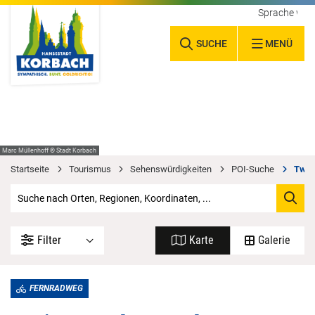
Sprache wäh
SUCHE
MENÜ
Marc Müllenhoff © Stadt Korbach
Startseite
Tourismus
Sehenswürdigkeiten
POI-Suche
Twist
Filter
Karte
Galerie
FERNRADWEG