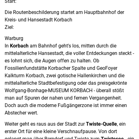
Start:
Die Routenbeschilderung startet am Hauptbahnhof der
Kreis- und Hansestadt Korbach
Ziel:
Warburg
In
Korbach
am Bahnhof geht's los, mitten durch die
mittelalterliche Hansestadt, die voller Entdeckungen steckt -
es lohnt sich, die Augen offen zu halten. Ob
Fossilienfundstätte Korbacher Spalte und GeoFoyer
Kalkturm Korbach, zwei gotische Hallenkirchen und die
mittelalterliche Stadtbefestigung oder das preisgekrönte
Wolfgang-Bonhage-MUSEUM KORBACH - überall stößt
man auf Spuren der nahen und fernen Vergangenheit.
Doch auch die moderne Fußgängerzone ist immer einen
Abstecher wert.
Weiter geht es raus aus der Stadt zur
Twiste-Quelle
, ein
erster Ort für eine kleine Verschnaufpause. Von dort
gelangt man über Berndorf und Twiste zum
Twistesee
- ein