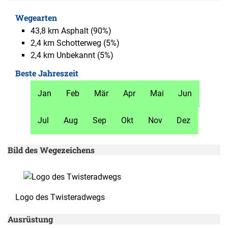
Wegearten
43,8 km
Asphalt
(90%)
2,4 km
Schotterweg
(5%)
2,4 km
Unbekannt
(5%)
Beste Jahreszeit
Jan
Feb
Mär
Apr
Mai
Jun
Jul
Aug
Sep
Okt
Nov
Dez
Bild des Wegezeichens
Logo des Twisteradwegs
Ausrüstung