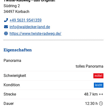
Twiste-Radweg - das Original!
Südring 2
34497 Korbach
+49 5631 9541359
info@waldecker-land.de
https://www.twiste-radweg.de/
Eigenschaften
Panorama
tolles Panorama
Schwierigkeit
mittel
Kondition
leicht
Strecke
48.7 km
Dauer
12:30 h