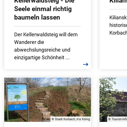
Kellerwaldsteig - Die
Kilia
Seele einmal richtig
baumeln lassen
Kiliansk
histori
Korbac
Der Kellerwaldsteig will dem
Wanderer die
abwechslungsreiche und
einzigartige Schönheit ...
© Stadt Korbach, Iris König
© Tourist-In