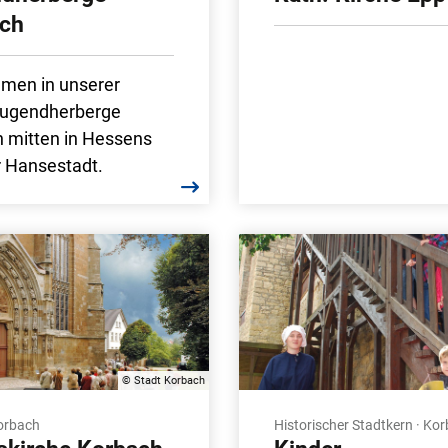
ch
men in unserer
Jugendherberge
 mitten in Hessens
r Hansestadt.
© Stadt Korbach
Korbach
Historischer Stadtkern · Ko