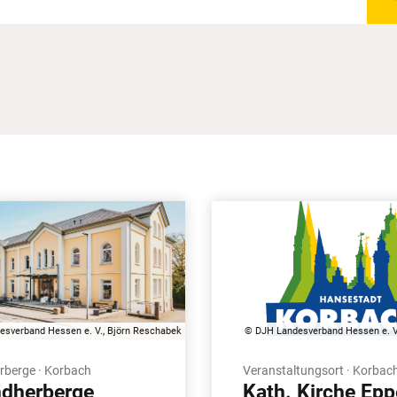
sverband Hessen e. V., Björn Reschabek
© DJH Landesverband Hessen e. V
berge · Korbach
Veranstaltungsort · Korbac
dherberge
Kath. Kirche Epp