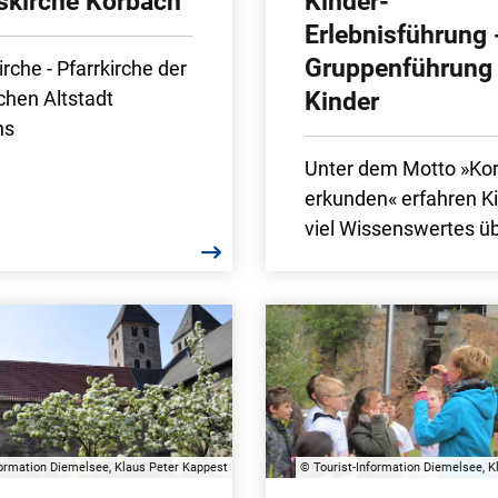
nskirche Korbach
Kinder-
Erlebnisführung 
Gruppenführung 
irche - Pfarrkirche der
schen Altstadt
Kinder
hs
Unter dem Motto »Ko
erkunden« erfahren K
viel Wissenswertes übe
formation Diemelsee, Klaus Peter Kappest
© Tourist-Information Diemelsee, K