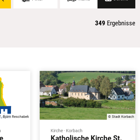
349
Ergebnisse
., Björn Reschabek
© Stadt Korbach
h
Kirche · Korbach
e
Katholische Kirche St.