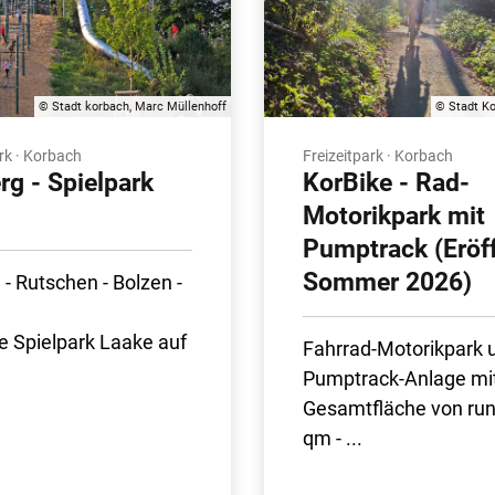
© Stadt korbach, Marc Müllenhoff
© Stadt K
rk · Korbach
Freizeitpark · Korbach
rg - Spielpark
KorBike - Rad-
Motorikpark mit
Pumptrack (Eröf
Sommer 2026)
 - Rutschen - Bolzen -
e Spielpark Laake auf
Fahrrad-Motorikpark 
Pumptrack-Anlage mit
Gesamtfläche von run
qm - ...