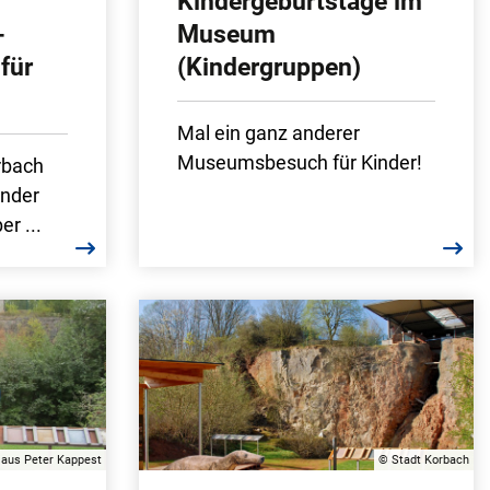
Kindergeburtstage im
-
Museum
für
(Kindergruppen)
Mal ein ganz anderer
Museumsbesuch für Kinder!
rbach
inder
r ...
laus Peter Kappest
© Stadt Korbach