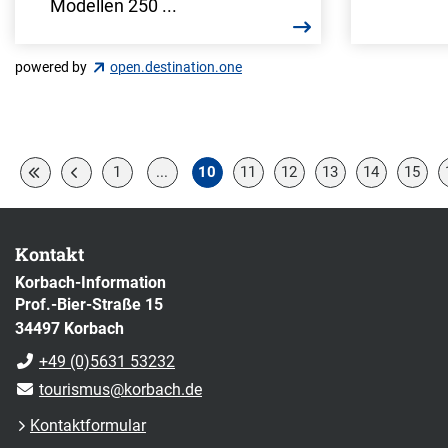
Modellen 250 ...
powered by
open.destination.one
1
...
10
11
12
13
14
15
Kontakt
Korbach-Information
Prof.-Bier-Straße 15
34497 Korbach
+49 (0)5631 53232
tourismus@korbach.de
Kontaktformular