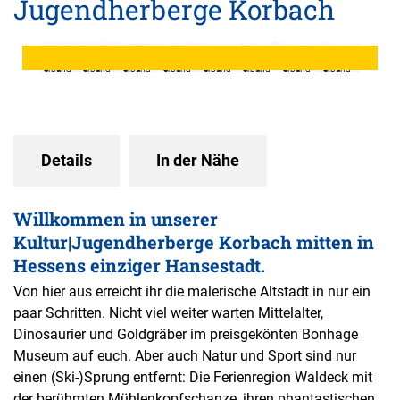
Jugendherberge Korbach
© DJH
© DJH
© DJH
© DJH
© DJH
© DJH
© DJH
© DJH
Landesv
Landesv
Landesv
Landesv
Landesv
Landesv
Landesv
Landesv
erband
erband
erband
erband
erband
erband
erband
erband
Hessen
Hessen
Hessen
Hessen
Hessen
Hessen
Hessen
Hessen
e. V.,
e. V.,
e. V.
e. V.,
e. V.,
e. V.,
e. V.,
e. V.,
Björn
Björn
Björn
Björn
Björn
Björn
Björn
Rescha
Rescha
Rescha
Rescha
Rescha
Rescha
Rescha
bek
bek
bek
bek
bek
bek
bek
Details
In der Nähe
Willkommen in unserer
Kultur|Jugendherberge Korbach mitten in
Hessens einziger Hansestadt.
Von hier aus erreicht ihr die malerische Altstadt in nur ein
paar Schritten. Nicht viel weiter warten Mittelalter,
Dinosaurier und Goldgräber im preisgekönten Bonhage
Museum auf euch. Aber auch Natur und Sport sind nur
einen (Ski-)Sprung entfernt: Die Ferienregion Waldeck mit
der berühmten Mühlenkopfschanze, ihren phantastischen