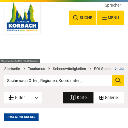
Sprache wäh
SUCHE
MENÜ
Marc Müllenhoff © Stadt Korbach
Startseite
Tourismus
Sehenswürdigkeiten
POI-Suche
Juge
Filter
Karte
Galerie
JUGENDHERBERGE