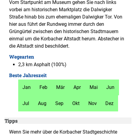
Vom Startpunkt am Museum gehen Sie nach links
vorbei am historischen Marktplatz die Dalwigker
Straße hinab bis zum ehemaligen Dalwigker Tor. Von
hier aus führt der Rundweg immer durch den
Grüngürtel zwischen den historischen Stadtmauern
einmal um die Korbacher Altstadt herum. Abstecher in
die Altstadt sind beschildert.
Wegearten
2,3 km
Asphalt
(100%)
Beste Jahreszeit
Jan
Feb
Mär
Apr
Mai
Jun
Jul
Aug
Sep
Okt
Nov
Dez
Tipps
Wenn Sie mehr über de Korbacher Stadtgeschichte