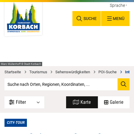
Sprache wäh
SUCHE
MENÜ
Marc Müllenhoff © Stadt Korbach
Startseite
Tourismus
Sehenswürdigkeiten
POI-Suche
Inter
Filter
Karte
Galerie
CITY-TOUR