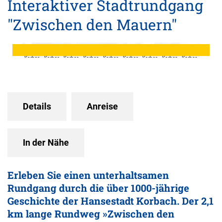
Interaktiver Stadtrundgang
"Zwischen den Mauern"
©
©
©
©
©
©
©
©
©
Stadt
Stadt
Stadt
Stadt
Stadt
Stadt
Stadt
Stadt
Stadt
Korbac
Korbac
Korbac
Korbac
Korbac
Korbac
Korbac
Korbac
Korbac
h,
h
h, Marc
h, Marc
h, Marc
h, Marc
h
h, Marc
h
David
Müllen
Müllen
Müllen
Müllen
Müllen
Heise/
hoff
hoff
hoff
hoff
hoff
edlake
Details
Anreise
In der Nähe
Erleben Sie einen unterhaltsamen
Rundgang durch die über 1000-jährige
Geschichte der Hansestadt Korbach. Der 2,1
km lange Rundweg »Zwischen den