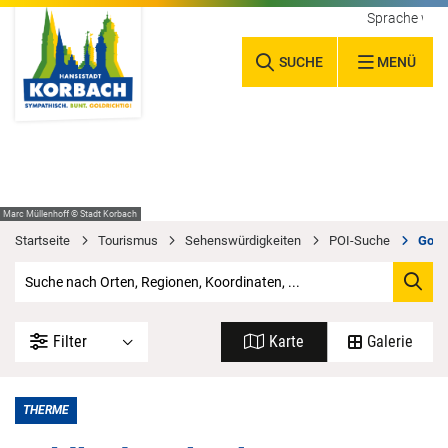
Sprache wäh
SUCHE
MENÜ
Marc Müllenhoff © Stadt Korbach
Startseite
Tourismus
Sehenswürdigkeiten
POI-Suche
Gold
Filter
Karte
Galerie
THERME