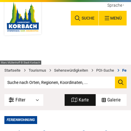
Sprache wäh
SUCHE
MENÜ
Marc Müllenhoff © Stadt Korbach
Startseite
Tourismus
Sehenswürdigkeiten
POI-Suche
Feri
Filter
Karte
Galerie
FERIENWOHNUNG