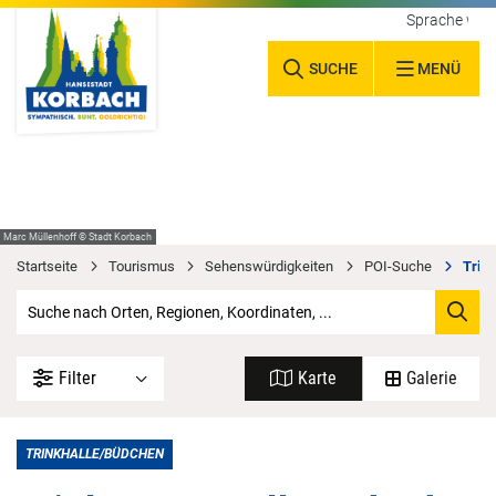
Sprache wäh
SUCHE
MENÜ
Marc Müllenhoff © Stadt Korbach
Startseite
Tourismus
Sehenswürdigkeiten
POI-Suche
Trin
Filter
Karte
Galerie
TRINKHALLE/BÜDCHEN