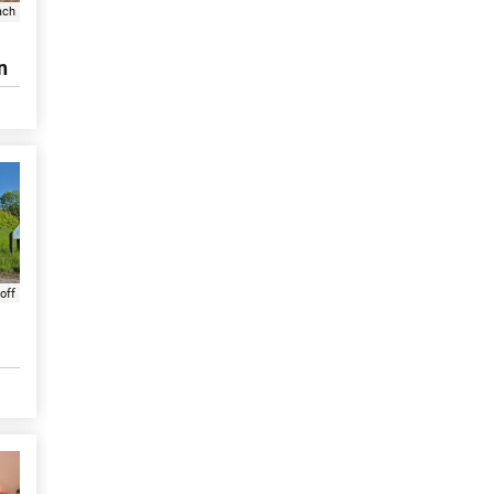
ach
n
off