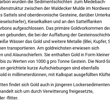
 Karbon wurden die Sedimentschichten zum Medebach-
Faltenstruktur zwischen der Waldecker Mulde im Nordwes
s Sattels sind oberdevonische Gesteine, darüber Unterk
ieselschiefer), Kieselkalken und an den Sattelflanken
karbons aufgeschlossen. Das primäre Goldvorkommen de
en gebunden, die bei der Auffaltung der Gesteinsschicht
iße Wässer das Gold und weitere Metalle (Blei, Kupfer, 
en transportieren. Am goldreichsten erwiesen sich
n und Alaunschiefern. Sie enthalten Gold in Form kleiner
bis zu Werten von 1000 g pro Tonne Gestein. Die Nord-S
ten gerichtete kurze Aufschiebungen sind ebenfalls
ld in millimeterdünnen, mit Kalkspat ausgefüllten Klüft
tten findet sich Gold auch in jüngeren Lockersedimenten
 handelt sich um durch Verwitterung freigesetzte,
 -flitter.