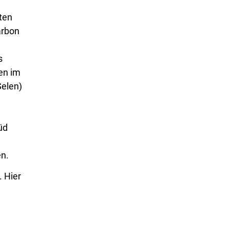
ten
arbon
s
en im
Selen)
üd
en.
. Hier