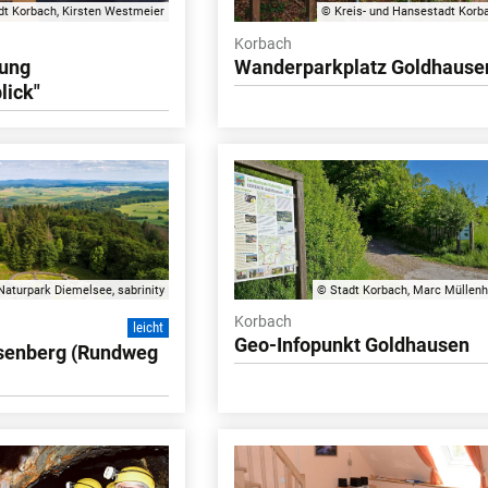
dt Korbach, Kirsten Westmeier
© Kreis- und Hansestadt Korb
Korbach
ung
Wanderparkplatz Goldhause
lick"
Naturpark Diemelsee, sabrinity
© Stadt Korbach, Marc Müllenh
Korbach
leicht
Geo-Infopunkt Goldhausen
isenberg (Rundweg