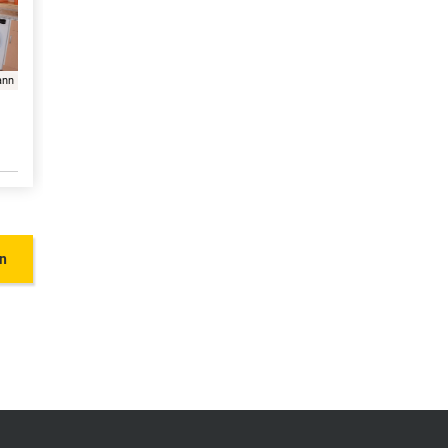
ann
en