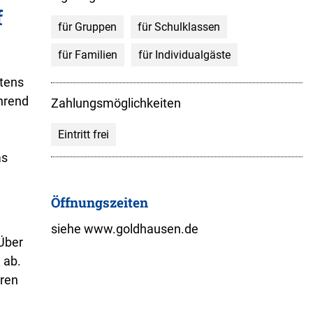
f
für Gruppen
für Schulklassen
für Familien
für Individualgäste
tens
hrend
Zahlungsmöglichkeiten
Eintritt frei
as
Öffnungszeiten
siehe www.goldhausen.de
 Über
 ab.
eren