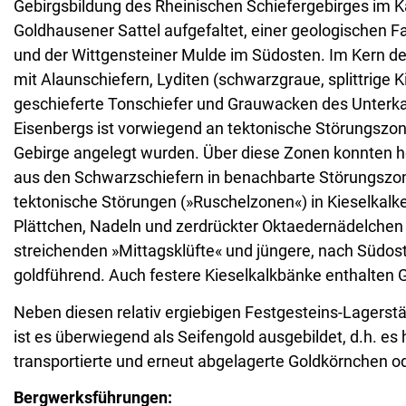
Gebirgsbildung des Rheinischen Schiefergebirges im
Goldhausener Sattel aufgefaltet, einer geologischen 
und der Wittgensteiner Mulde im Südosten. Im Kern de
mit Alaunschiefern, Lyditen (schwarzgraue, splittrige K
geschieferte Tonschiefer und Grauwacken des Unter
Eisenbergs ist vorwiegend an tektonische Störungszon
Gebirge angelegt wurden. Über diese Zonen konnten he
aus den Schwarzschiefern in benachbarte Störungszon
tektonische Störungen (»Ruschelzonen«) in Kieselkalke
Plättchen, Nadeln und zerdrückter Oktaedernädelchen 
streichenden »Mittagsklüfte« und jüngere, nach Südos
goldführend. Auch festere Kieselkalkbänke enthalten Go
Neben diesen relativ ergiebigen Festgesteins-Lagerstä
ist es überwiegend als Seifengold ausgebildet, d.h. es
transportierte und erneut abgelagerte Goldkörnchen oder
Bergwerksführungen: