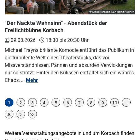
© Stadt Korbach, Karl-Heinz Pöttner
"Der Nackte Wahnsinn" - Abendstück der
Freilichtbühne Korbach
09.08.2026
18:30 bis 20:30 Uhr
Michael Frayns brillante Komödie entführt das Publikum in
die turbulente Welt eines Theaterstücks, das vor
Missverständnissen, Pannen und absurden Verwicklungen
nur so strotzt. Hinter den Kulissen entfaltet sich ein wahres
Chaos, ...
Mehr
1
2
3
4
5
6
7
8
9
10
...
36
Weitere Veranstaltungsangebote in und um Korbach finden