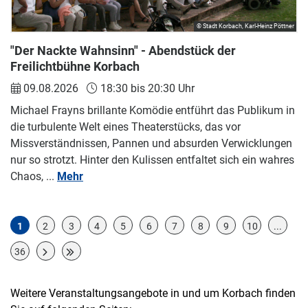
© Stadt Korbach, Karl-Heinz Pöttner
"Der Nackte Wahnsinn" - Abendstück der
Freilichtbühne Korbach
09.08.2026
18:30 bis 20:30 Uhr
Michael Frayns brillante Komödie entführt das Publikum in
die turbulente Welt eines Theaterstücks, das vor
Missverständnissen, Pannen und absurden Verwicklungen
nur so strotzt. Hinter den Kulissen entfaltet sich ein wahres
Chaos, ...
Mehr
1
2
3
4
5
6
7
8
9
10
...
36
Weitere Veranstaltungsangebote in und um Korbach finden