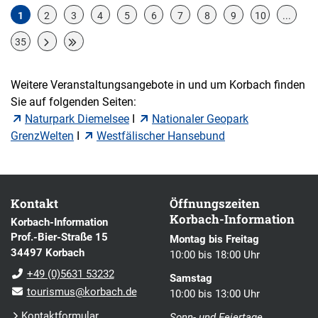
1
2
3
4
5
6
7
8
9
10
...
35
Weitere Veranstaltungsangebote in und um Korbach finden
Sie auf folgenden Seiten:
Naturpark Diemelsee
I
Nationaler Geopark
GrenzWelten
I
Westfälischer Hansebund
Kontakt
Öffnungszeiten
Korbach-Information
Korbach-Information
Prof.-Bier-Straße 15
Montag bis Freitag
34497 Korbach
10:00 bis 18:00 Uhr
+49 (0)5631 53232
Samstag
tourismus@korbach.de
10:00 bis 13:00 Uhr
Kontaktformular
Sonn- und Feiertage