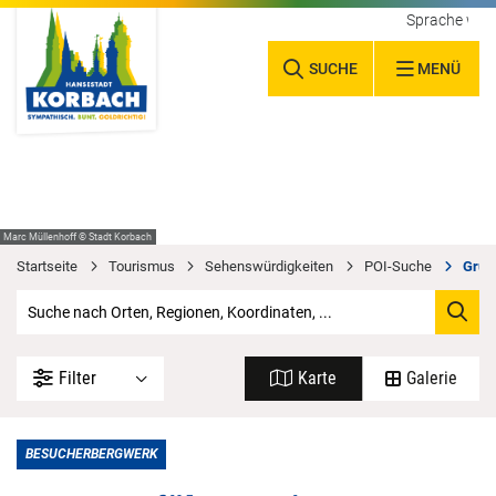
Sprache wäh
SUCHE
MENÜ
Marc Müllenhoff © Stadt Korbach
Startseite
Tourismus
Sehenswürdigkeiten
POI-Suche
Grup
Filter
Karte
Galerie
BESUCHERBERGWERK