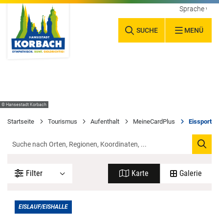
Sprache wäh
SUCHE
MENÜ
© Hansestadt Korbach
Startseite
Tourismus
Aufenthalt
MeineCardPlus
Eissporthal
Filter
Karte
Galerie
EISLAUF/EISHALLE