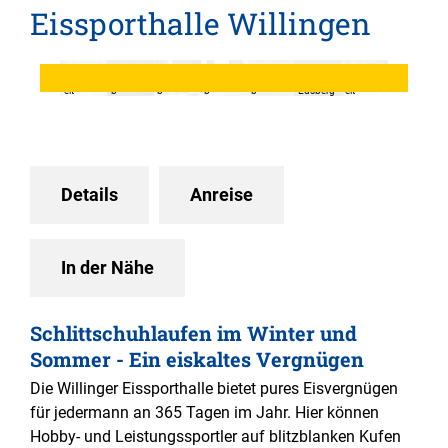
Eissporthalle Willingen
©
©
©
©
©
©
©
Freizeitw
Kurbetrie
Kurbetrie
Kurbetrie
Kurbetrie
Markus
Freizeitw
elt
b
b
b
b
Edsberg
elt
Willinge
Willinge
Willinge
Willinge
Willinge
er-Behle,
Willinge
n,
n
n
n
n
Kurbetrie
n,
sabrinity
b
Sabrina
Willinge
Voss
n
Details
Anreise
In der Nähe
Schlittschuhlaufen im Winter und
Sommer - Ein eiskaltes Vergnügen
Die Willinger Eissporthalle bietet pures Eisvergnügen
für jedermann an 365 Tagen im Jahr. Hier können
Hobby- und Leistungssportler auf blitzblanken Kufen