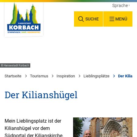
Sprache wäh
SUCHE
MENÜ
© Hansestadt Korbach
Startseite
Tourismus
Inspiration
Lieblingsplätze
Der Kilian
Der Kilianshügel
Mein Lieblingsplatz ist der
Kilianshügel vor dem
Südportal der Kilianskirche.