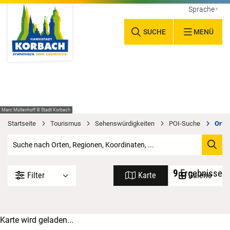
Sprache wäh
SUCHE
MENÜ
Marc Müllenhoff © Stadt Korbach
Startseite
Tourismus
Sehenswürdigkeiten
POI-Suche
Orte 
9
Ergebnisse
Filter
Karte
Galerie
Karte wird geladen...