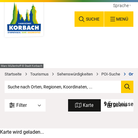
Sprache wäh
SUCHE
MENÜ
Marc Müllenhoff © Stadt Korbach
Startseite
Tourismus
Sehenswürdigkeiten
POI-Suche
Orte 
9
Ergebnisse
Filter
Karte
Galerie
Karte wird geladen...