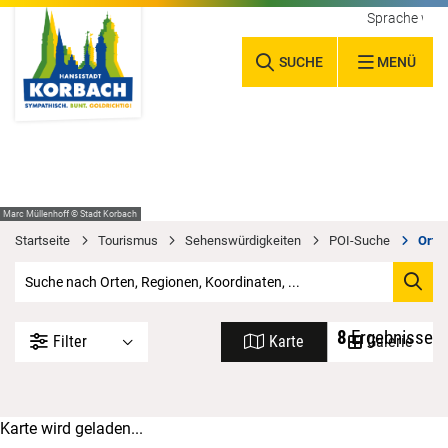
Sprache wäh
SUCHE
MENÜ
Marc Müllenhoff © Stadt Korbach
Startseite
Tourismus
Sehenswürdigkeiten
POI-Suche
Orte 
8
Ergebnisse
Filter
Karte
Galerie
Karte wird geladen...