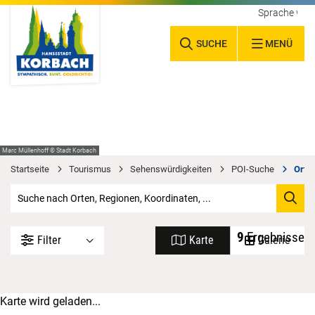
Sprache wäh
SUCHE
MENÜ
Marc Müllenhoff © Stadt Korbach
Startseite
Tourismus
Sehenswürdigkeiten
POI-Suche
Orte 
9
Ergebnisse
Filter
Karte
Galerie
Karte wird geladen...