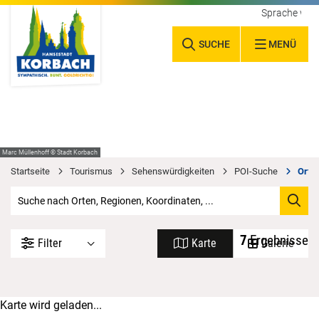
Sprache wäh
SUCHE
MENÜ
Marc Müllenhoff © Stadt Korbach
Startseite
Tourismus
Sehenswürdigkeiten
POI-Suche
Orte 
7
Ergebnisse
Filter
Karte
Galerie
Karte wird geladen...