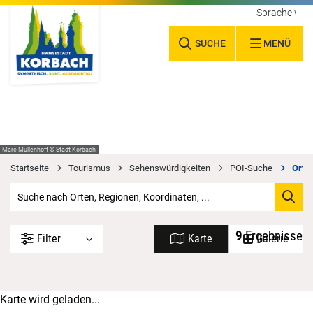
Sprache wäh
SUCHE
MENÜ
Marc Müllenhoff © Stadt Korbach
Startseite
Tourismus
Sehenswürdigkeiten
POI-Suche
Orte 
9
Ergebnisse
Filter
Karte
Galerie
Karte wird geladen...