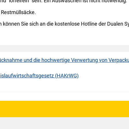
nd "löffelrein" sein. Ein Auswaschen ist nicht notwendig.
s Restmüllsäcke.
 können Sie sich an die kostenlose Hotline der Dualen
 Rücknahme und die hochwertige Verwertung von Verpac
islaufwirtschaftsgesetz (HAKrWG)