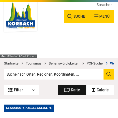
Sprache wäh
SUCHE
MENÜ
Marc Müllenhoff © Stadt Korbach
Startseite
Tourismus
Sehenswürdigkeiten
POI-Suche
Werk
Filter
Karte
Galerie
GESCHICHTE / KURGESCHICHTE