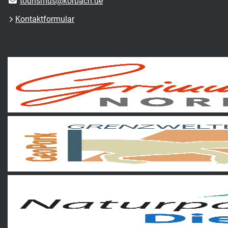
tourismus@korbach.de
Kontaktformular