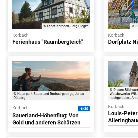
© Stadt Korbach, Jörg Piegza
© S
Korbach
Korbach
Ferienhaus "Raumbergteich"
Dorfplatz N
© Dieses Bild wu
© Naturpark Sauerland Rothaargebirge, Jonas
Wettbewerbs Wiki
Dülberg
hochgeladen., An-
Korbach
Korbach
leicht
Louis-Peter
Sauerland-Höhenflug: Von
Alleringha
Gold und anderen Schätzen