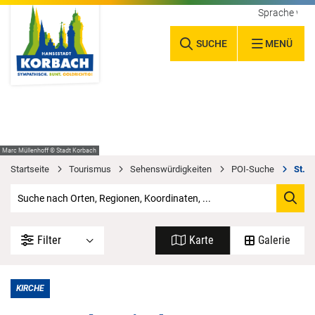
Sprache wäh
SUCHE
MENÜ
Marc Müllenhoff © Stadt Korbach
Startseite
Tourismus
Sehenswürdigkeiten
POI-Suche
St. U
Filter
Karte
Galerie
KIRCHE