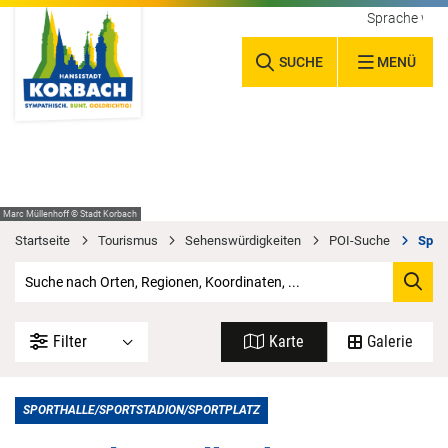
Sprache wäh
SUCHE
MENÜ
Marc Müllenhoff © Stadt Korbach
Startseite
Tourismus
Sehenswürdigkeiten
POI-Suche
Sport
Filter
Karte
Galerie
SPORTHALLE/SPORTSTADION/SPORTPLATZ