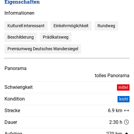
Eigenschaften
Informationen
Kulturell interessant
Einkehrmöglichkeit
Rundweg
Beschilderung
Prädikatsweg
Premiumweg Deutsches Wandersiegel
Panorama
tolles Panorama
Schwierigkeit
mittel
Kondition
leicht
Strecke
6.9 km
Dauer
2:30 h
Aufstieg
270 hm