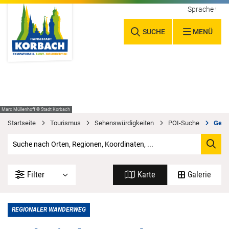
Sprache wäh
SUCHE
MENÜ
Marc Müllenhoff © Stadt Korbach
Startseite
Tourismus
Sehenswürdigkeiten
POI-Suche
Geol
Filter
Karte
Galerie
REGIONALER WANDERWEG