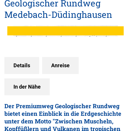
Geologischer Rundweg
Medebach-Düdinghausen
©
©
©
©
©
© Klaus
©
Touristik-
Touristik-
Touristik-
Touristik-
Touristik-
Peter
Touristik-
Gesellsch
Gesellsch
Gesellsch
Gesellsch
Gesellsch
Kappest,
Gesellsch
aft
aft
aft
aft
aft
Sauerlan
aft
Medebac
Medebac
Medebac
Medebac
Medebac
d
Medebac
h mbH
h mbH,
h mbH
h mbH
h mbH
Wanderd
h mbH
Andrea
örfer
Hunold
Details
Anreise
In der Nähe
Der Premiumweg Geologischer Rundweg
bietet einen Einblick in die Erdgeschichte
unter dem Motto "Zwischen Muscheln,
Kopffüßlern und Vulkanen im tropischen