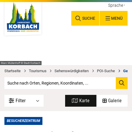
Sprache wäh
SUCHE
MENÜ
Marc Müllenhoff © Stadt Korbach
Startseite
Tourismus
Sehenswürdigkeiten
POI-Suche
GeoF
Filter
Karte
Galerie
BESUCHERZENTRUM