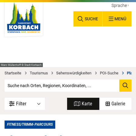
Sprache wäh
SUCHE
MENÜ
Marc Müllenhoff © Stadt Korbach
Startseite
Tourismus
Sehenswürdigkeiten
POI-Suche
Plat
Filter
Karte
Galerie
FITNESS/TRIMM-PARCOURS