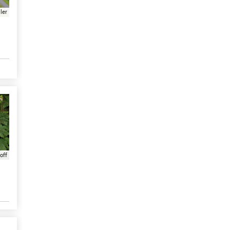
ler
off