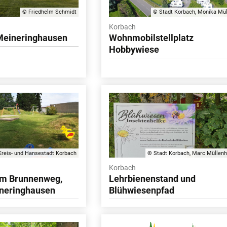
© Friedhelm Schmidt
© Stadt Korbach, Monika Mül
Korbach
 Meineringhausen
Wohnmobilstellplatz
Hobbywiese
reis- und Hansestadt Korbach
© Stadt Korbach, Marc Müllenh
Korbach
 am Brunnenweg,
Lehrbienenstand und
ineringhausen
Blühwiesenpfad