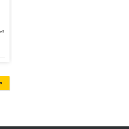
off
en