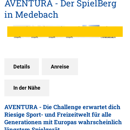
AVENTURA - Der SpielBerg
in Medebach
© Touristik-
© Touristik-
© Touristik-
© Touristik-
© sabrinity,
Gesellschaf
Gesellschaf
Gesellschaf
Gesellschaf
Touristik-
© Berliner
t Medebach
t Medebach
t Medebach
t Medebach
Gesellschaf
Seilfabrik
mbH,
mbH,
mbH
mbH,
t Medebach
sabrinity
sabrinity
sabrinity
mbH
Details
Anreise
In der Nähe
AVENTURA - Die Challenge erwartet dich
Riesige Sport- und Freizeitwelt für alle
Generationen mit Europas wahrscheinlich
längstem Spielgerät.