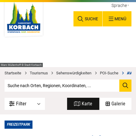
Sprache wäh
SUCHE
MENÜ
Marc Müllenhoff © Stadt Korbach
Startseite
Tourismus
Sehenswürdigkeiten
POI-Suche
AVEN
Filter
Karte
Galerie
FREIZEITPARK