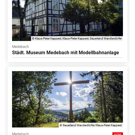
© Klaus-Peter Kappest, Klaus-Peter Kappest, Sauerland Wanderdörfer
Medebach
Städt. Museum Medebach mit Modellbahnanlage
© Sauerland Wanderdörfer, Klaus-Peter Kappest
Medebach
mittel