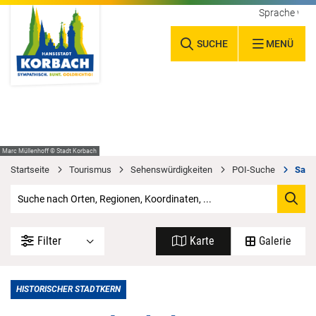
Sprache wäh
SUCHE
MENÜ
Marc Müllenhoff © Stadt Korbach
Startseite
Tourismus
Sehenswürdigkeiten
POI-Suche
Sagen
Filter
Karte
Galerie
HISTORISCHER STADTKERN