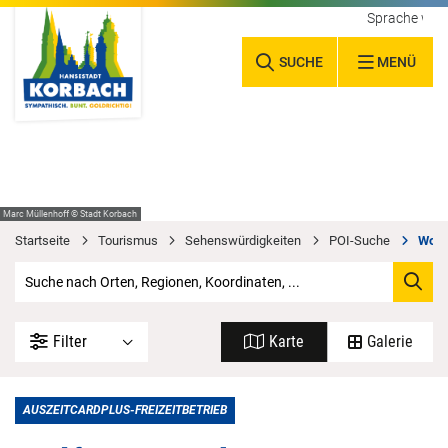
Sprache wäh
SUCHE
MENÜ
Marc Müllenhoff © Stadt Korbach
Startseite
Tourismus
Sehenswürdigkeiten
POI-Suche
Wolf
Filter
Karte
Galerie
AUSZEITCARDPLUS-FREIZEITBETRIEB