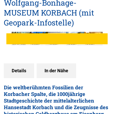
Wolfgang-Bonhage-
MUSEUM KORBACH (mit
Geopark-Infostelle)
© Stadt
© Stadt
Korbach,
Korbach,
© Stadt
Museum
© Stadt
© Stadt
David Heise
Korbach
Korbach
Korbach
Korbach
Details
In der Nähe
Die weltberühmten Fossilien der
Korbacher Spalte, die 1000jährige
Stadtgeschichte der mittelalterlichen
Hansestadt Korbach und die Zeugnisse des
historischen Goldbergbaus am Eisenberg