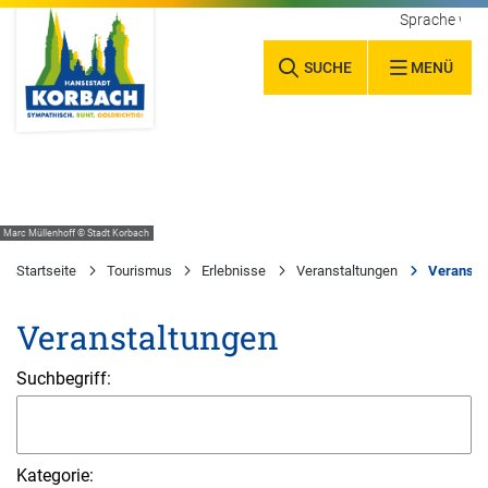
Sprache wäh
SUCHE
MENÜ
Marc Müllenhoff © Stadt Korbach
Startseite
Tourismus
Erlebnisse
Veranstaltungen
Veransta
Veranstaltungen
Suchbegriff:
Kategorie: