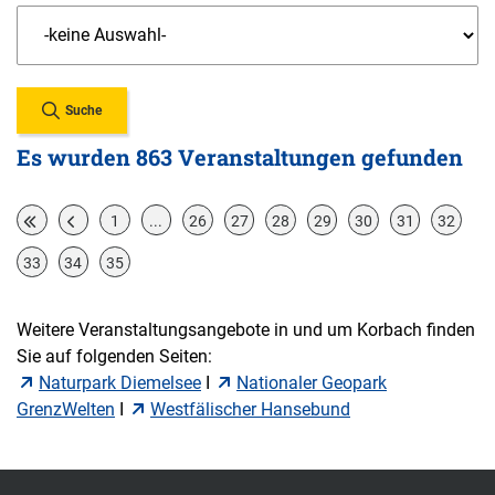
Suche
Es wurden 863 Veranstaltungen gefunden
1
...
26
27
28
29
30
31
32
33
34
35
Weitere Veranstaltungsangebote in und um Korbach finden
Sie auf folgenden Seiten:
Naturpark Diemelsee
I
Nationaler Geopark
GrenzWelten
I
Westfälischer Hansebund