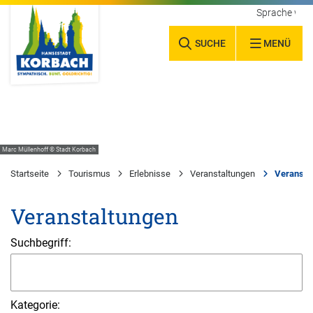
Sprache wäh
SUCHE
MENÜ
Marc Müllenhoff © Stadt Korbach
Startseite
Tourismus
Erlebnisse
Veranstaltungen
Veransta
Veranstaltungen
Suchbegriff:
Kategorie: