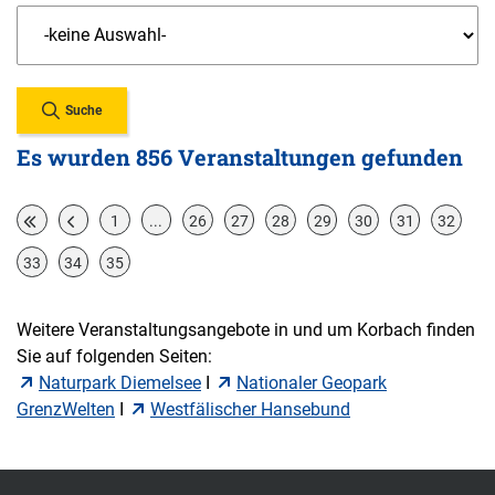
Suche
Es wurden 856 Veranstaltungen gefunden
1
...
26
27
28
29
30
31
32
33
34
35
Weitere Veranstaltungsangebote in und um Korbach finden
Sie auf folgenden Seiten:
Naturpark Diemelsee
I
Nationaler Geopark
GrenzWelten
I
Westfälischer Hansebund