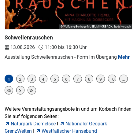
© Wolfgang-Bonhage-MUSEUM KORBACH, Stadt Korbach
Schwellenrauschen
13.08.2026
11:00 bis 16:30 Uhr
Ausstellung Schwellenrauschen - Form im Übergang
Mehr
1
2
3
4
5
6
7
8
9
10
...
35
Weitere Veranstaltungsangebote in und um Korbach finden
Sie auf folgenden Seiten:
Naturpark Diemelsee
I
Nationaler Geopark
GrenzWelten
I
Westfälischer Hansebund