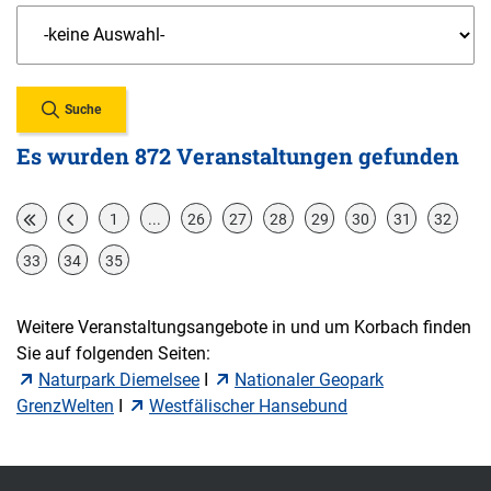
Suche
Es wurden 872 Veranstaltungen gefunden
1
...
26
27
28
29
30
31
32
33
34
35
Weitere Veranstaltungsangebote in und um Korbach finden
Sie auf folgenden Seiten:
Naturpark Diemelsee
I
Nationaler Geopark
GrenzWelten
I
Westfälischer Hansebund