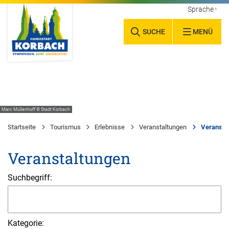
Sprache wäh
SUCHE
MENÜ
Marc Müllenhoff © Stadt Korbach
Startseite
Tourismus
Erlebnisse
Veranstaltungen
Veransta
Veranstaltungen
Suchbegriff:
Kategorie: