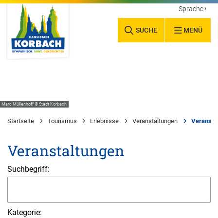
Sprache wäh
SUCHE
MENÜ
Marc Müllenhoff © Stadt Korbach
Startseite
Tourismus
Erlebnisse
Veranstaltungen
Veransta
Veranstaltungen
Suchbegriff:
Kategorie: