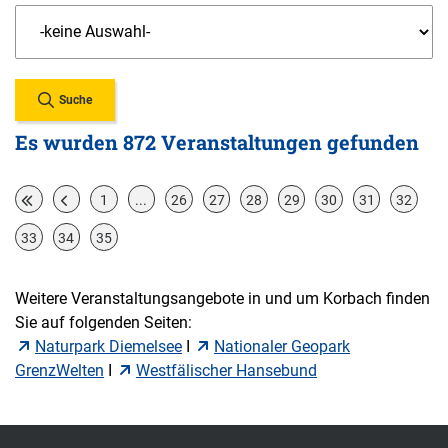
Suche
Es wurden 872 Veranstaltungen gefunden
1
...
26
27
28
29
30
31
32
33
34
35
Weitere Veranstaltungsangebote in und um Korbach finden
Sie auf folgenden Seiten:
Naturpark Diemelsee
I
Nationaler Geopark
GrenzWelten
I
Westfälischer Hansebund