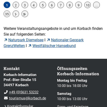
1
2
3
4
5
6
7
8
9
10
...
35
Weitere Veranstaltungsangebote in und um Korbach finden
Sie auf folgenden Seiten:
Naturpark Diemelsee
I
Nationaler Geopark
GrenzWelten
I
Westfälischer Hansebund
Kontakt
Öffnungszeiten
Korbach-Information
Korbach-Information
Prof.-Bier-Straße 15
Montag bis Freitag
34497 Korbach
10:00 bis 18:00 Uhr
+49 (0)5631 53232
Samstag
tourismus@korbach.de
10:00 bis 13:00 Uhr
Kontaktformular
Sonn- und Feiertage